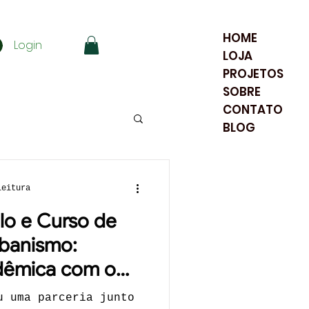
HOME
Login
LOJA
PROJETOS
SOBRE
CONTATO
BLOG
leitura
ilo e Curso de
rbanismo:
dêmica com o
eira no Rio de
u uma parceria junto