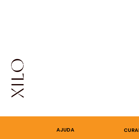
XILO
AJUDA
CURA